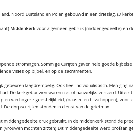
esland, Noord Duitsland en Polen gebouwd in een drieslag. (3 kerk
kant)
Middenkerk
voor algemeen gebruik (middengedeelte) en 
pende stromingen. Sommige Curijten gaven hele goede bijbelse
lende visies op bijbel, en op de sacramenten.
jk gebeuren laagdrempelig. Ook heel individualistisch. Men ging na
ad. De kerkgebouwen waren niet of nauwelijks versierd. Uiters
terp en van hogere geestelijkheid, (pausen en bisschoppen), voor z
ad. De dorpscurijten stonden in dienst van de grietman
t middengedeelte druk gebruikt. In de middenkerk stond de pree
 (vrouwen mochten zitten) Dit middengedeelte werd profaan gebr