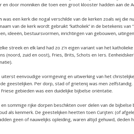
r en door monniken die toen een groot klooster hadden aan de A
n
was een kerk die nogal verschilde van de kerken zoals wij die nu
 naam van de kerk wordt gebruikt “katholiek” in de betekenis va
gen, ideeën, bestuursvormen, inrichtingen van gebouwen, uitingen
elke streek en elk land had zo z’n eigen variant van het katholiek
 (noord, zuid en oost), Fries, Brits, Schots en Iers. Eenheidskerke
atie).
n uiterst eenvoudige vormgeving en uitwerking van het christelijk
r de geestelijken. Per dorp, stad of grietenij was men zelfstand
Friese gebieden was een duidelijke bijbelse oriëntatie.
s, en sommige rijke dorpen beschikten over delen van de bijbelse 
ud als kenmerk. De geestelijken heetten toen Curijten: (of afgele
hadden geen of nauwelijks opleiding, waren altijd gehuwd, deden 