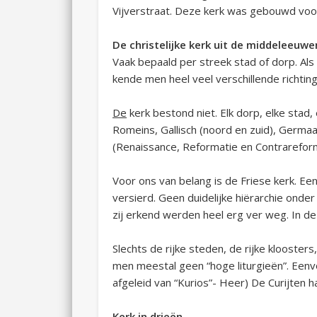
Vijverstraat. Deze kerk was gebouwd voo
De christelijke kerk uit de middeleeuwe
Vaak bepaald per streek stad of dorp. Als
kende men heel veel verschillende richtin
De
kerk bestond niet. Elk dorp, elke stad, 
Romeins, Gallisch (noord en zuid), Germaans
(Renaissance, Reformatie en Contrareform
Voor ons van belang is de Friese kerk. Ee
versierd. Geen duidelijke hiërarchie onde
zij erkend werden heel erg ver weg. In de 
Slechts de rijke steden, de rijke klooster
men meestal geen “hoge liturgieën”. Eenvo
afgeleid van “Kurios”- Heer) De Curijten 
Kerk in drieën