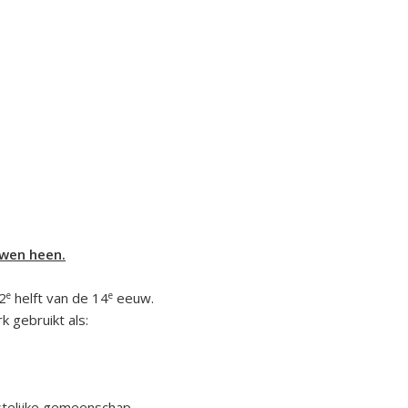
uwen heen.
e
e
 2
helft van de 14
eeuw.
k gebruikt als:
stelijke gemeenschap