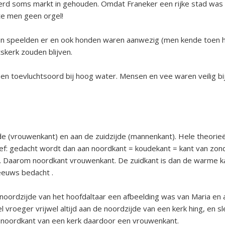
rd soms markt in gehouden. Omdat Franeker een rijke stad was 
te men geen orgel!
en speelden er en ook honden waren aanwezig (men kende toen 
kerk zouden blijven.
en toevluchtsoord bij hoog water. Mensen en vee waren veilig bi
 (vrouwenkant) en aan de zuidzijde (mannenkant). Hele theorieë
ief: gedacht wordt dan aan noordkant = koudekant = kant van zond
. Daarom noordkant vrouwenkant. De zuidkant is dan de warme ka
eeuws bedacht .
 noordzijde van het hoofdaltaar een afbeelding was van Maria en 
vroeger vrijwel altijd aan de noordzijde van een kerk hing, en s
 noordkant van een kerk daardoor een vrouwenkant.